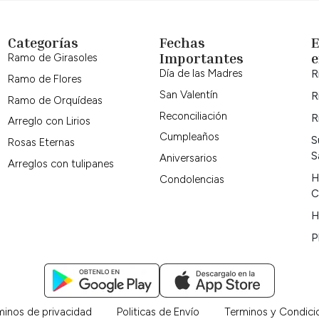
Categorías
Fechas
Importantes
e
Ramo de Girasoles
Día de las Madres
R
Ramo de Flores
San Valentín
R
Ramo de Orquídeas
Reconciliación
R
Arreglo con Lirios
Cumpleaños
S
Rosas Eternas
S
Aniversarios
Arreglos con tulipanes
H
Condolencias
C
H
P
minos de privacidad
Politicas de Envío
Terminos y Condici