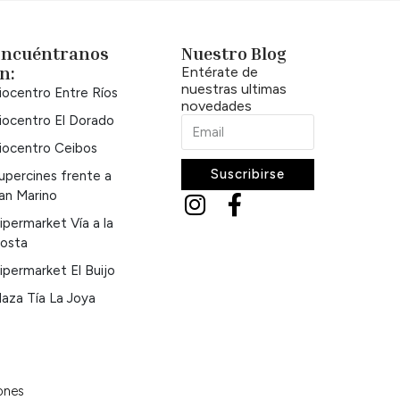
Encuéntranos
Nuestro Blog
n:
Entérate de
nuestras ultimas
iocentro Entre Ríos
novedades
iocentro El Dorado
iocentro Ceibos
Suscribirse
upercines frente a
an Marino
ipermarket Vía a la
osta
ipermarket El Buijo
laza Tía La Joya
ones