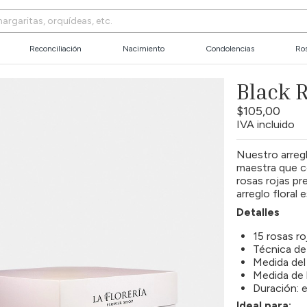
Reconciliación
Nacimiento
Condolencias
Ros
Black 
$105,00
IVA incluido
Nuestro arregl
maestra que c
rosas rojas pr
arreglo floral
Detalles
15 rosas ro
Técnica de
Medida del
Medida de 
Duración: e
Ideal para: