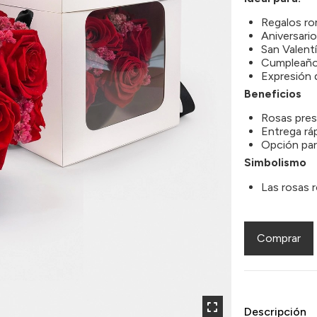
Regalos ro
Aniversario
San Valentí
Cumpleaños
Expresión 
Beneficios
Rosas prese
Entrega ráp
Opción par
Simbolismo
Las rosas 
Comprar
Descripción