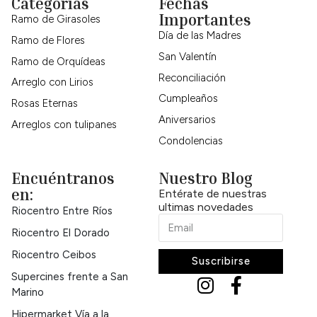
Categorías
Fechas
Importantes
Ramo de Girasoles
Día de las Madres
Ramo de Flores
San Valentín
Ramo de Orquídeas
Reconciliación
Arreglo con Lirios
Cumpleaños
Rosas Eternas
Aniversarios
Arreglos con tulipanes
Condolencias
Encuéntranos
Nuestro Blog
en:
Entérate de nuestras
ultimas novedades
Riocentro Entre Ríos
Riocentro El Dorado
Riocentro Ceibos
Suscribirse
Supercines frente a San
Marino
Hipermarket Vía a la